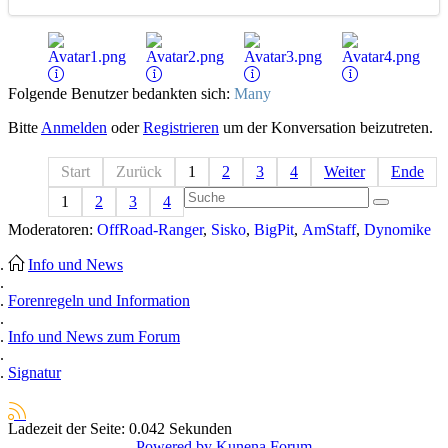
Folgende Benutzer bedankten sich:
Many
Bitte
Anmelden
oder
Registrieren
um der Konversation beizutreten.
Start
Zurück
1
2
3
4
Weiter
Ende
1
2
3
4
Moderatoren:
OffRoad-Ranger
,
Sisko
,
BigPit
,
AmStaff
,
Dynomike
Info und News
Forenregeln und Information
Info und News zum Forum
Signatur
Ladezeit der Seite: 0.042 Sekunden
Powered by
Kunena Forum