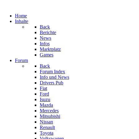
Home
Inhalte
Back
Berichte
News
Infos
Marktplatz
Games
Forum
Back
Forum Index
Info und News
Drivers Pub
Fiat
Ford
Isuzu
Mazda
Mercedes
Mitsubishi
Nissan
Renault
Toyota
Volkswagen