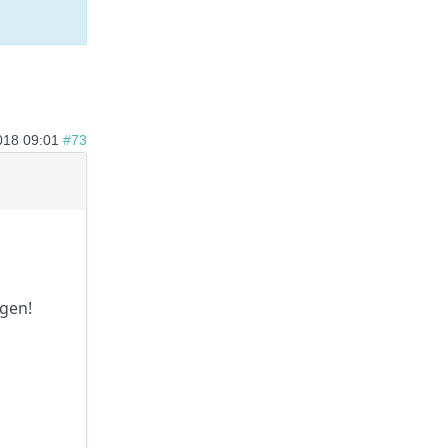
018 09:01
#73
ngen!