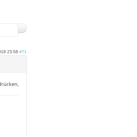
018 23:58
#71
 drücken,