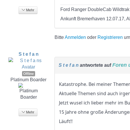
Ford Ranger DoubleCab Wildtrak 3
Mehr
Ankunft Bremerhaven 12.07.17, A
Bitte
Anmelden
oder
Registrieren
um 
S t e f a n
Foren 
S t e f a n
antwortete auf
Offline
Platinum Boarder
Katastrophe. Bei meiner Theme
Aktuelle Themen sind auch irgen
Jetzt wusel ich lieber mehr im 
15 Jahre ohne große Änderunge
Mehr
Läuft!!