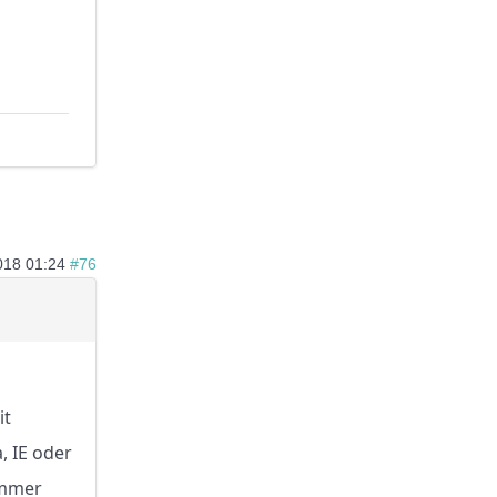
018 01:24
#76
it
, IE oder
 immer