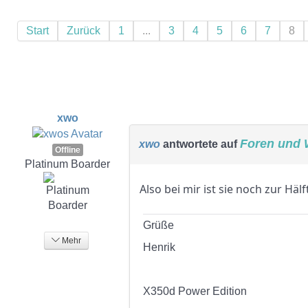
Start
Zurück
1
...
3
4
5
6
7
8
xwo
Foren und 
xwo
antwortete auf
Offline
Platinum Boarder
Also bei mir ist sie noch zur Hä
Grüße
Mehr
Henrik
X350d Power Edition