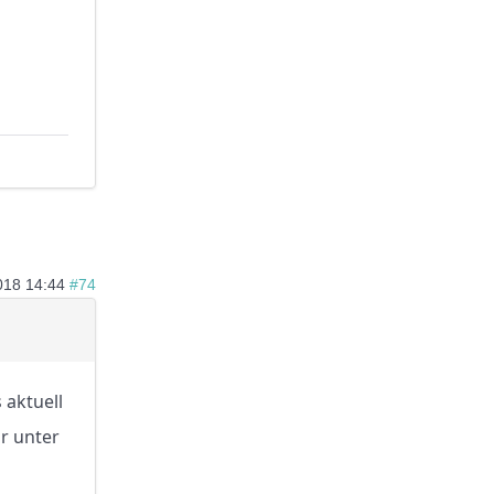
018 14:44
#74
 aktuell
ir unter