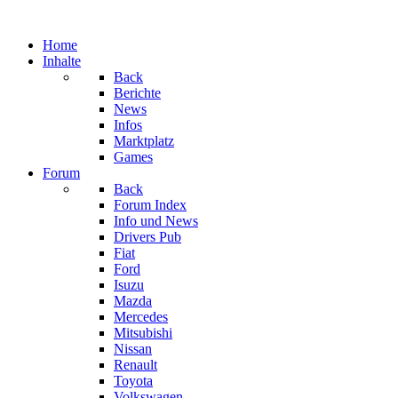
Home
Inhalte
Back
Berichte
News
Infos
Marktplatz
Games
Forum
Back
Forum Index
Info und News
Drivers Pub
Fiat
Ford
Isuzu
Mazda
Mercedes
Mitsubishi
Nissan
Renault
Toyota
Volkswagen