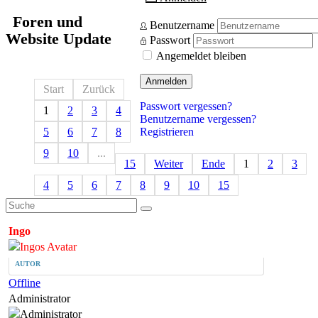
Foren und
Benutzername
Website Update
Passwort
Angemeldet bleiben
Anmelden
Start
Zurück
Passwort vergessen?
1
2
3
4
Benutzername vergessen?
Registrieren
5
6
7
8
9
10
...
15
Weiter
Ende
1
2
3
4
5
6
7
8
9
10
15
Ingo
AUTOR
Offline
Administrator