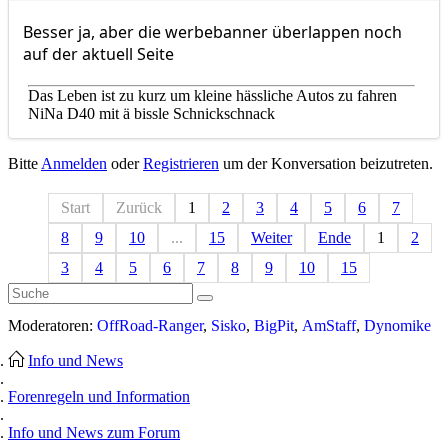
Besser ja, aber die werbebanner überlappen noch
auf der aktuell Seite
Das Leben ist zu kurz um kleine hässliche Autos zu fahren
NiNa D40 mit ä bissle Schnickschnack
Bitte
Anmelden
oder
Registrieren
um der Konversation beizutreten.
Start
Zurück
1
2
3
4
5
6
7
8
9
10
...
15
Weiter
Ende
1
2
3
4
5
6
7
8
9
10
15
Moderatoren:
OffRoad-Ranger
,
Sisko
,
BigPit
,
AmStaff
,
Dynomike
Info und News
Forenregeln und Information
Info und News zum Forum