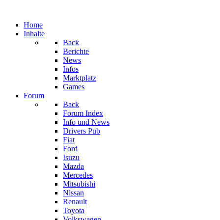
Home
Inhalte
Back
Berichte
News
Infos
Marktplatz
Games
Forum
Back
Forum Index
Info und News
Drivers Pub
Fiat
Ford
Isuzu
Mazda
Mercedes
Mitsubishi
Nissan
Renault
Toyota
Volkswagen