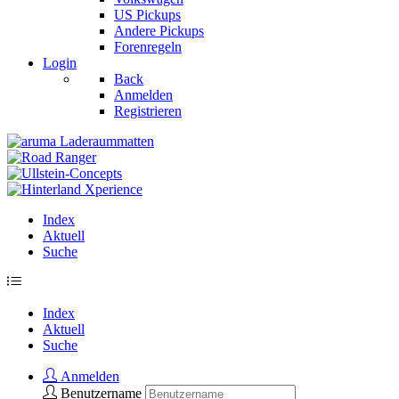
US Pickups
Andere Pickups
Forenregeln
Login
Back
Anmelden
Registrieren
Index
Aktuell
Suche
Index
Aktuell
Suche
Anmelden
Benutzername