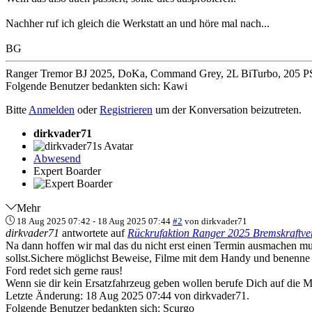
Nachher ruf ich gleich die Werkstatt an und höre mal nach...
BG
Ranger Tremor BJ 2025, DoKa, Command Grey, 2L BiTurbo, 205 PS
Folgende Benutzer bedankten sich:
Kawi
Bitte
Anmelden
oder
Registrieren
um der Konversation beizutreten.
dirkvader71
Abwesend
Expert Boarder
Mehr
18 Aug 2025 07:42
-
18 Aug 2025 07:44
#2
von
dirkvader71
dirkvader71
antwortete auf
Rückrufaktion Ranger 2025 Bremskraftve
Na dann hoffen wir mal das du nicht erst einen Termin ausmachen mus
sollst.Sichere möglichst Beweise, Filme mit dem Handy und benenne
Ford redet sich gerne raus!
Wenn sie dir kein Ersatzfahrzeug geben wollen berufe Dich auf die Mo
Letzte Änderung: 18 Aug 2025 07:44 von
dirkvader71
.
Folgende Benutzer bedankten sich:
Scurgo