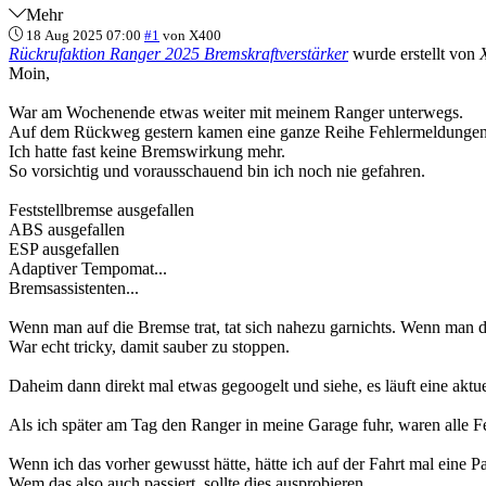
Mehr
18 Aug 2025 07:00
#1
von
X400
Rückrufaktion Ranger 2025 Bremskraftverstärker
wurde erstellt von
Moin,
War am Wochenende etwas weiter mit meinem Ranger unterwegs.
Auf dem Rückweg gestern kamen eine ganze Reihe Fehlermeldungen 
Ich hatte fast keine Bremswirkung mehr.
So vorsichtig und vorausschauend bin ich noch nie gefahren.
Feststellbremse ausgefallen
ABS ausgefallen
ESP ausgefallen
Adaptiver Tempomat...
Bremsassistenten...
Wenn man auf die Bremse trat, tat sich nahezu garnichts. Wenn man da
War echt tricky, damit sauber zu stoppen.
Daheim dann direkt mal etwas gegoogelt und siehe, es läuft eine akt
Als ich später am Tag den Ranger in meine Garage fuhr, waren alle Fe
Wenn ich das vorher gewusst hätte, hätte ich auf der Fahrt mal eine 
Wem das also auch passiert, sollte dies ausprobieren.