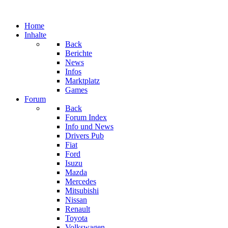
Home
Inhalte
Back
Berichte
News
Infos
Marktplatz
Games
Forum
Back
Forum Index
Info und News
Drivers Pub
Fiat
Ford
Isuzu
Mazda
Mercedes
Mitsubishi
Nissan
Renault
Toyota
Volkswagen