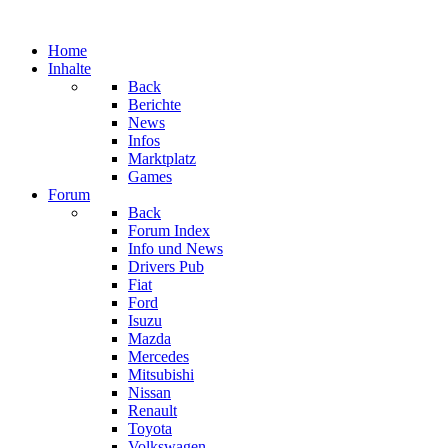
Home
Inhalte
Back
Berichte
News
Infos
Marktplatz
Games
Forum
Back
Forum Index
Info und News
Drivers Pub
Fiat
Ford
Isuzu
Mazda
Mercedes
Mitsubishi
Nissan
Renault
Toyota
Volkswagen