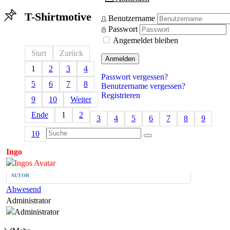
T-Shirtmotive
Benutzername
Passwort
Angemeldet bleiben
Start
Zurück
Anmelden
1
2
3
4
Passwort vergessen?
5
6
7
8
Benutzername vergessen?
Registrieren
9
10
Weiter
Ende
1
2
3
4
5
6
7
8
9
10
Ingo
AUTOR
Abwesend
Administrator