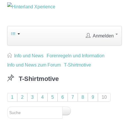
Anmelden
Info und News
Forenregeln und Information
Info und News zum Forum
T-Shirtmotive
T-Shirtmotive
1
2
3
4
5
6
7
8
9
10