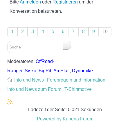
Bitte
Anmelden
oder
Registrieren
um der
Konversation beizutreten.
1
2
3
4
5
6
7
8
9
10
Moderatoren:
OffRoad-
Ranger
,
Sisko
,
BigPit
,
AmStaff
,
Dynomike
Info und News
Forenregeln und Information
Info und News zum Forum
T-Shirtmotive
Ladezeit der Seite: 0.021 Sekunden
Powered by
Kunena Forum