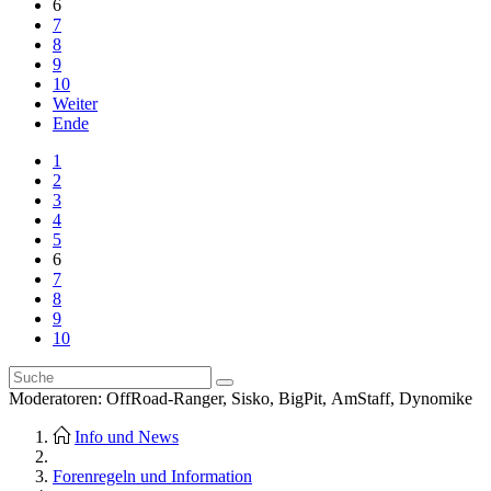
6
7
8
9
10
Weiter
Ende
1
2
3
4
5
6
7
8
9
10
Moderatoren:
OffRoad-Ranger
,
Sisko
,
BigPit
,
AmStaff
,
Dynomike
Info und News
Forenregeln und Information