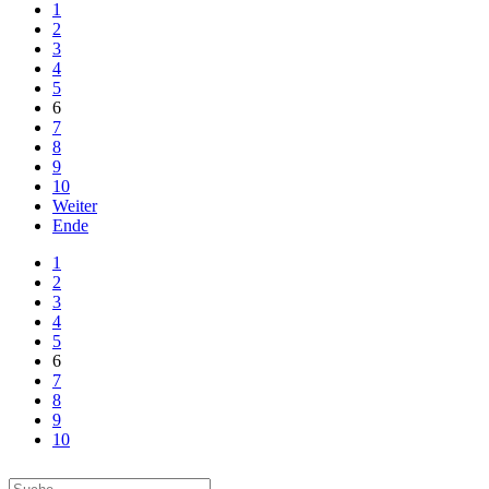
1
2
3
4
5
6
7
8
9
10
Weiter
Ende
1
2
3
4
5
6
7
8
9
10