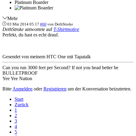
Platinum Boarder
Mehr
03 Mär 2014 05:17
#60
von
DethStroke
DethStroke
antwortete auf
T-Shirtmotive
Perfekt, du hast es echt drauf.
Gesendet von meinem HTC One mit Tapatalk
Can you run 3000 feet per Second? If not you head better be
BULLETPROOF
Yee Yee Nation
Bitte
Anmelden
oder
Registrieren
um der Konversation beizutreten.
Start
Zurück
1
2
3
4
5