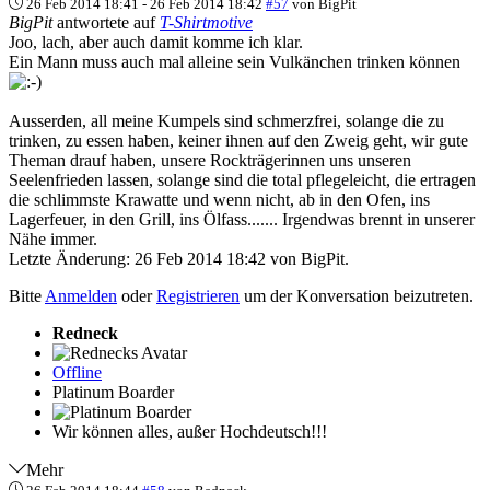
26 Feb 2014 18:41
-
26 Feb 2014 18:42
#57
von
BigPit
BigPit
antwortete auf
T-Shirtmotive
Joo, lach, aber auch damit komme ich klar.
Ein Mann muss auch mal alleine sein Vulkänchen trinken können
Ausserden, all meine Kumpels sind schmerzfrei, solange die zu
trinken, zu essen haben, keiner ihnen auf den Zweig geht, wir gute
Theman drauf haben, unsere Rockträgerinnen uns unseren
Seelenfrieden lassen, solange sind die total pflegeleicht, die ertragen
die schlimmste Krawatte und wenn nicht, ab in den Ofen, ins
Lagerfeuer, in den Grill, ins Ölfass....... Irgendwas brennt in unserer
Nähe immer.
Letzte Änderung: 26 Feb 2014 18:42 von
BigPit
.
Bitte
Anmelden
oder
Registrieren
um der Konversation beizutreten.
Redneck
Offline
Platinum Boarder
Wir können alles, außer Hochdeutsch!!!
Mehr