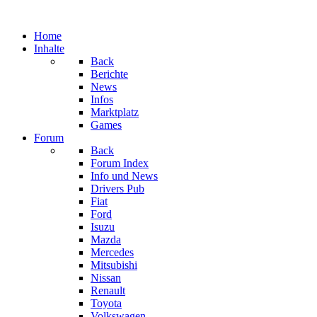
Home
Inhalte
Back
Berichte
News
Infos
Marktplatz
Games
Forum
Back
Forum Index
Info und News
Drivers Pub
Fiat
Ford
Isuzu
Mazda
Mercedes
Mitsubishi
Nissan
Renault
Toyota
Volkswagen