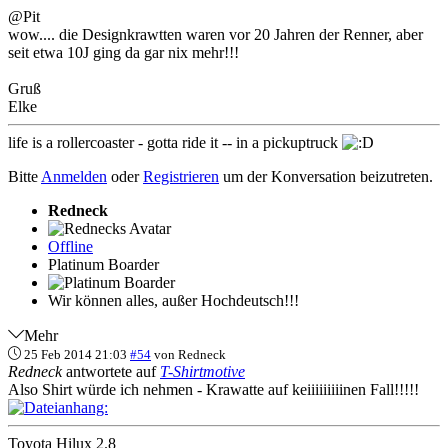
@Pit
wow.... die Designkrawtten waren vor 20 Jahren der Renner, aber
seit etwa 10J ging da gar nix mehr!!!
Gruß
Elke
life is a rollercoaster - gotta ride it -- in a pickuptruck
Bitte
Anmelden
oder
Registrieren
um der Konversation beizutreten.
Redneck
Offline
Platinum Boarder
Wir können alles, außer Hochdeutsch!!!
Mehr
25 Feb 2014 21:03
#54
von
Redneck
Redneck
antwortete auf
T-Shirtmotive
Also Shirt würde ich nehmen - Krawatte auf keiiiiiiiiinen Fall!!!!!
Toyota Hilux 2.8