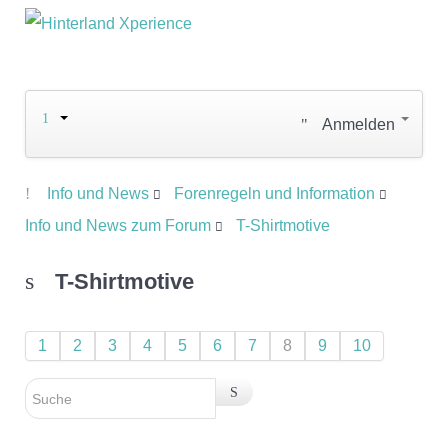
Anmelden
Info und News
Forenregeln und Information
Info und News zum Forum
T-Shirtmotive
T-Shirtmotive
1
2
3
4
5
6
7
8
9
10