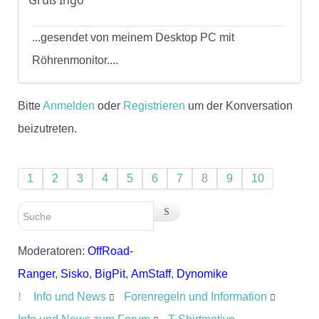
Gruß Ingo
...gesendet von meinem Desktop PC mit
Röhrenmonitor....
Bitte
Anmelden
oder
Registrieren
um der Konversation
beizutreten.
1
2
3
4
5
6
7
8
9
10
Moderatoren:
OffRoad-
Ranger
,
Sisko
,
BigPit
,
AmStaff
,
Dynomike
Info und News
Forenregeln und Information