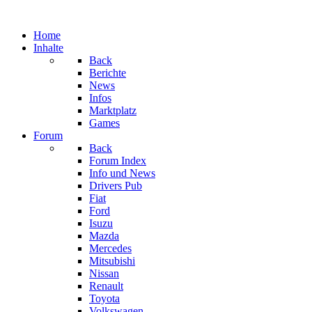
Home
Inhalte
Back
Berichte
News
Infos
Marktplatz
Games
Forum
Back
Forum Index
Info und News
Drivers Pub
Fiat
Ford
Isuzu
Mazda
Mercedes
Mitsubishi
Nissan
Renault
Toyota
Volkswagen