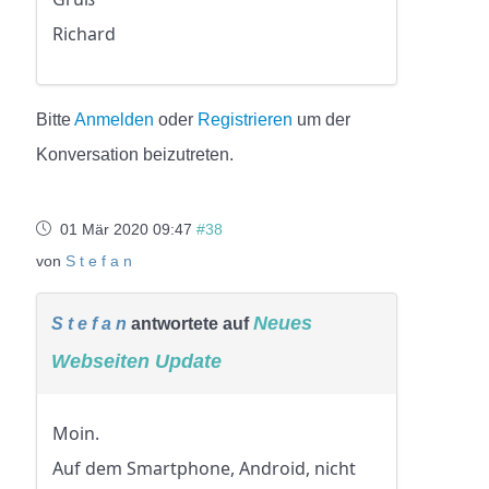
Richard
Bitte
Anmelden
oder
Registrieren
um der
Konversation beizutreten.
01 Mär 2020 09:47
#38
von
S t e f a n
Neues
S t e f a n
antwortete auf
Webseiten Update
Moin.
Auf dem Smartphone, Android, nicht