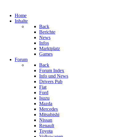
Home
Inhalte
Back
Berichte
News
Infos
Marktplatz
Games
Forum
Back
Forum Index
Info und News
Drivers Pub
Fiat
Ford
Isuzu
Mazda
Mercedes
Mitsubishi
Nissan
Renault
Toyota
Volkswagen