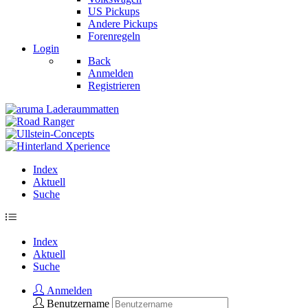
US Pickups
Andere Pickups
Forenregeln
Login
Back
Anmelden
Registrieren
Index
Aktuell
Suche
Index
Aktuell
Suche
Anmelden
Benutzername