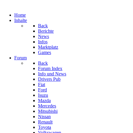
Home
Inhalte
Back
Berichte
News
Infos
Marktplatz
Games
Forum
Back
Forum Index
Info und News
Drivers Pub
Fiat
Ford
Isuzu
Mazda
Mercedes
Mitsubishi
Nissan
Renault
Toyota
Volkswagen