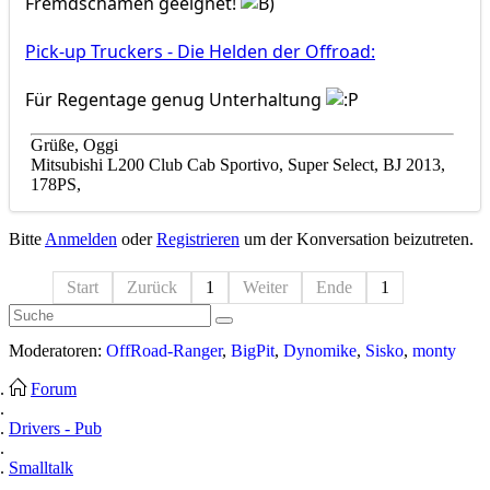
Fremdschämen geeignet!
Pick-up Truckers - Die Helden der Offroad:
Für Regentage genug Unterhaltung
Grüße, Oggi
Mitsubishi L200 Club Cab Sportivo, Super Select, BJ 2013,
178PS,
Bitte
Anmelden
oder
Registrieren
um der Konversation beizutreten.
Start
Zurück
1
Weiter
Ende
1
Moderatoren:
OffRoad-Ranger
,
BigPit
,
Dynomike
,
Sisko
,
monty
Forum
Drivers - Pub
Smalltalk