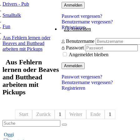
Drivers - Pub
Anmelden
Smalltalk
Passwort vergessen?
Benutzername vergessen?
Fun
Registrieren
Anmelden
Aus Fehlern lernen oder
Benutzername
Beaves and Butthead
Passwort
arbeiten mit Pickups
Angemeldet bleiben
Aus Fehlern
Anmelden
lernen oder Beaves
and Butthead
Passwort vergessen?
Benutzername vergessen?
arbeiten mit
Registrieren
Pickups
Start
Zurück
1
Weiter
Ende
1
Oggi