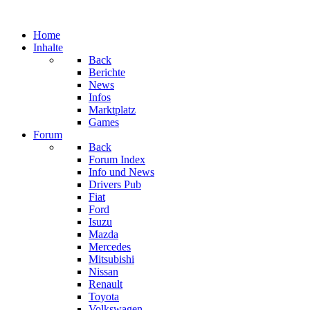
Home
Inhalte
Back
Berichte
News
Infos
Marktplatz
Games
Forum
Back
Forum Index
Info und News
Drivers Pub
Fiat
Ford
Isuzu
Mazda
Mercedes
Mitsubishi
Nissan
Renault
Toyota
Volkswagen