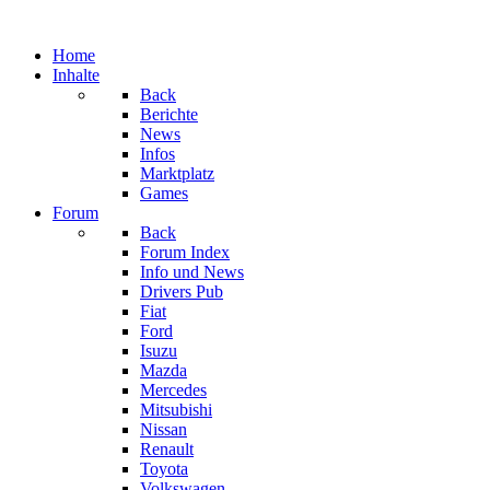
Home
Inhalte
Back
Berichte
News
Infos
Marktplatz
Games
Forum
Back
Forum Index
Info und News
Drivers Pub
Fiat
Ford
Isuzu
Mazda
Mercedes
Mitsubishi
Nissan
Renault
Toyota
Volkswagen