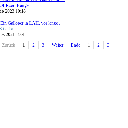
OffRoad-Ranger
ep 2023 10:18
Ein Galloper in LAH, vor lange ...
S t e f a n
ez 2021 19:41
Zurück
1
2
3
Weiter
Ende
1
2
3