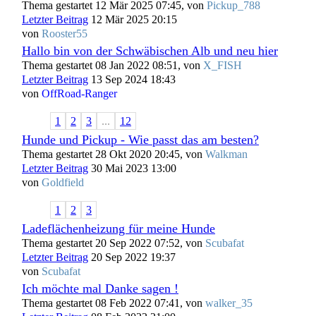
Thema gestartet 12 Mär 2025 07:45, von
Pickup_788
Letzter Beitrag
12 Mär 2025 20:15
von
Rooster55
Hallo bin von der Schwäbischen Alb und neu hier
Thema gestartet 08 Jan 2022 08:51, von
X_FISH
Letzter Beitrag
13 Sep 2024 18:43
von
OffRoad-Ranger
1
2
3
...
12
Hunde und Pickup - Wie passt das am besten?
Thema gestartet 28 Okt 2020 20:45, von
Walkman
Letzter Beitrag
30 Mai 2023 13:00
von
Goldfield
1
2
3
Ladeflächenheizung für meine Hunde
Thema gestartet 20 Sep 2022 07:52, von
Scubafat
Letzter Beitrag
20 Sep 2022 19:37
von
Scubafat
Ich möchte mal Danke sagen !
Thema gestartet 08 Feb 2022 07:41, von
walker_35