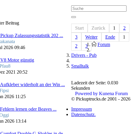
ter Beitrag
Start
Zurück
1
2
Pickup Zulassungsstatistik 202 ...
3
Weiter
Ende
1
takanata
Forum
2
3
ul 2026 09:46
Drivers - Pub
V8 Motor günstig
Smalltalk
Pfau8
ez 2021 20:52
Ladezeit der Seite: 0.030
Aufkleber widerholt an der Win ...
Sekunden
Fipsi
Powered by
Kunena Forum
an 2026 11:25
© Pickuptrucks.de 2001 - 2026
Impressum
Fehlern lernen oder Beaves ...
Datenschutz.
Oggi
un 2026 13:14
Comfort Double G-Shakles in de ...