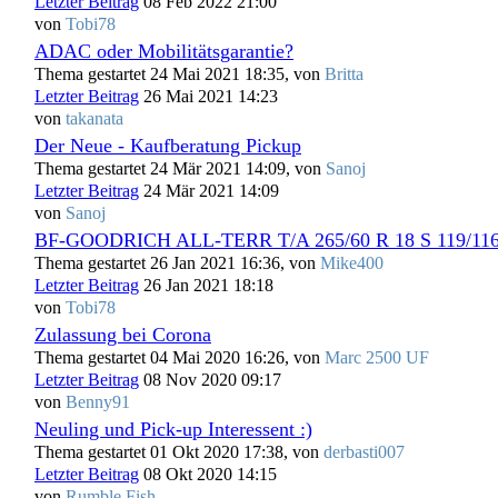
Letzter Beitrag
08 Feb 2022 21:00
von
Tobi78
ADAC oder Mobilitätsgarantie?
Thema gestartet 24 Mai 2021 18:35, von
Britta
Letzter Beitrag
26 Mai 2021 14:23
von
takanata
Der Neue - Kaufberatung Pickup
Thema gestartet 24 Mär 2021 14:09, von
Sanoj
Letzter Beitrag
24 Mär 2021 14:09
von
Sanoj
BF-GOODRICH ALL-TERR T/A 265/60 R 18 S 119/11
Thema gestartet 26 Jan 2021 16:36, von
Mike400
Letzter Beitrag
26 Jan 2021 18:18
von
Tobi78
Zulassung bei Corona
Thema gestartet 04 Mai 2020 16:26, von
Marc 2500 UF
Letzter Beitrag
08 Nov 2020 09:17
von
Benny91
Neuling und Pick-up Interessent :)
Thema gestartet 01 Okt 2020 17:38, von
derbasti007
Letzter Beitrag
08 Okt 2020 14:15
von
Rumble Fish