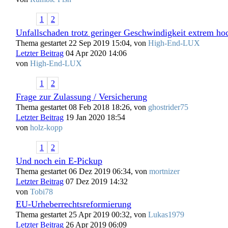
1
2
Unfallschaden trotz geringer Geschwindigkeit extrem ho
Thema gestartet 22 Sep 2019 15:04, von
High-End-LUX
Letzter Beitrag
04 Apr 2020 14:06
von
High-End-LUX
1
2
Frage zur Zulassung / Versicherung
Thema gestartet 08 Feb 2018 18:26, von
ghostrider75
Letzter Beitrag
19 Jan 2020 18:54
von
holz-kopp
1
2
Und noch ein E-Pickup
Thema gestartet 06 Dez 2019 06:34, von
mortnizer
Letzter Beitrag
07 Dez 2019 14:32
von
Tobi78
EU-Urheberrechtsreformierung
Thema gestartet 25 Apr 2019 00:32, von
Lukas1979
Letzter Beitrag
26 Apr 2019 06:09