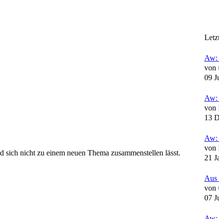
Letz
Aw: 
von
09 J
Aw: 
von
13 D
Aw: 
von
d sich nicht zu einem neuen Thema zusammenstellen lässt.
21 J
Aus 
von
07 J
Aw: 