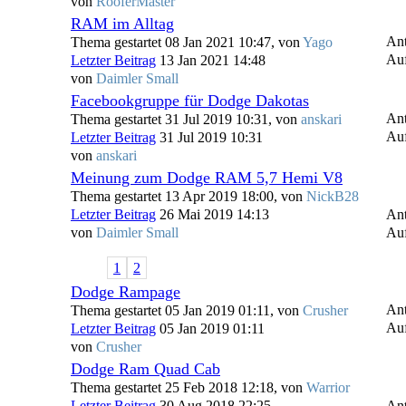
von
RooferMaster
RAM im Alltag
Ant
Thema gestartet 08 Jan 2021 10:47, von
Yago
Auf
Letzter Beitrag
13 Jan 2021 14:48
von
Daimler Small
Facebookgruppe für Dodge Dakotas
Ant
Thema gestartet 31 Jul 2019 10:31, von
anskari
Auf
Letzter Beitrag
31 Jul 2019 10:31
von
anskari
Meinung zum Dodge RAM 5,7 Hemi V8
Thema gestartet 13 Apr 2019 18:00, von
NickB28
Letzter Beitrag
26 Mai 2019 14:13
Ant
von
Daimler Small
Auf
1
2
Dodge Rampage
Ant
Thema gestartet 05 Jan 2019 01:11, von
Crusher
Auf
Letzter Beitrag
05 Jan 2019 01:11
von
Crusher
Dodge Ram Quad Cab
Thema gestartet 25 Feb 2018 12:18, von
Warrior
Letzter Beitrag
30 Aug 2018 22:25
Ant