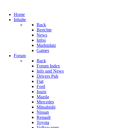
Home
Inhalte
Back
Berichte
News
Infos
Marktplatz
Games
Forum
Back
Forum Index
Info und News
Drivers Pub
Fiat
Ford
Isuzu
Mazda
Mercedes
Mitsubishi
Nissan
Renault
Toyota
Volkswagen