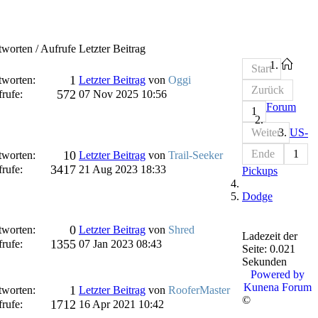
worten / Aufrufe
Letzter Beitrag
Start
1
worten:
Letzter Beitrag
von
Oggi
Zurück
572
rufe:
07 Nov 2025 10:56
Forum
1
Weiter
US-
Ende
1
10
worten:
Letzter Beitrag
von
Trail-Seeker
3417
rufe:
21 Aug 2023 18:33
Pickups
Dodge
0
worten:
Letzter Beitrag
von
Shred
Ladezeit der
1355
rufe:
07 Jan 2023 08:43
Seite: 0.021
Sekunden
Powered by
Kunena Forum
1
worten:
Letzter Beitrag
von
RooferMaster
©
1712
rufe:
16 Apr 2021 10:42