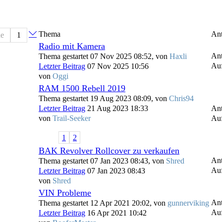
Thema
Ant
e
1
Radio mit Kamera
Ant
Thema gestartet 07 Nov 2025 08:52, von
Haxli
Auf
Letzter Beitrag
07 Nov 2025 10:56
von
Oggi
RAM 1500 Rebell 2019
Thema gestartet 19 Aug 2023 08:09, von
Chris94
Letzter Beitrag
21 Aug 2023 18:33
Ant
von
Trail-Seeker
Auf
1
2
BAK Revolver Rollcover zu verkaufen
Ant
Thema gestartet 07 Jan 2023 08:43, von
Shred
Auf
Letzter Beitrag
07 Jan 2023 08:43
von
Shred
VIN Probleme
Ant
Thema gestartet 12 Apr 2021 20:02, von
gunnerviking
Auf
Letzter Beitrag
16 Apr 2021 10:42