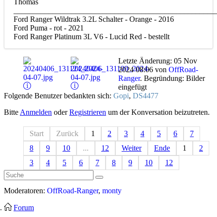
Thomas
____________________________________________________
Ford Ranger Wildtrak 3.2L Schalter - Orange - 2016
Ford Puma - rot - 2021
Ford Ranger Platinum 3L V6 - Lucid Red - bestellt
Letzte Änderung: 05 Nov
2024 08:06 von
OffRoad-
Ranger
. Begründung: Bilder
eingefügt
Folgende Benutzer bedankten sich:
Gopi
,
DS4477
Bitte
Anmelden
oder
Registrieren
um der Konversation beizutreten.
Start
Zurück
1
2
3
4
5
6
7
8
9
10
...
12
Weiter
Ende
1
2
3
4
5
6
7
8
9
10
12
Moderatoren:
OffRoad-Ranger
,
monty
Forum