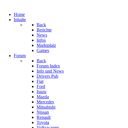
Home
Inhalte
Back
Berichte
News
Infos
Marktplatz
Games
Forum
Back
Forum Index
Info und News
Drivers Pub
Fiat
Ford
Isuzu
Mazda
Mercedes
Mitsubishi
Nissan
Renault
Toyota
Volkswagen