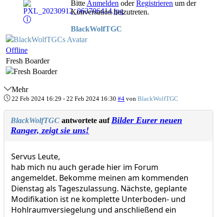
Bitte
Anmelden
oder
Registrieren
um der
Konversation beizutreten.
BlackWolfTGC
Offline
Fresh Boarder
Mehr
22 Feb 2024 16:29
-
22 Feb 2024 16:30
#4
von
BlackWolfTGC
Bilder Eurer neuen
BlackWolfTGC
antwortete auf
Ranger, zeigt sie uns!
Servus Leute,
hab mich nu auch gerade hier im Forum
angemeldet. Bekomme meinen am kommenden
Dienstag als Tageszulassung. Nächste, geplante
Modifikation ist ne komplette Unterboden- und
Hohlraumversiegelung und anschließend ein