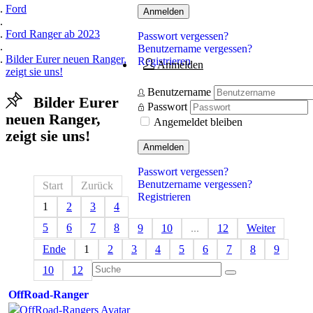
Ford
Anmelden
Ford Ranger ab 2023
Passwort vergessen?
Benutzername vergessen?
Bilder Eurer neuen Ranger,
Registrieren
Anmelden
zeigt sie uns!
Benutzername
Bilder Eurer
Passwort
neuen Ranger,
Angemeldet bleiben
zeigt sie uns!
Anmelden
Passwort vergessen?
Benutzername vergessen?
Start
Zurück
Registrieren
1
2
3
4
5
6
7
8
9
10
...
12
Weiter
Ende
1
2
3
4
5
6
7
8
9
10
12
OffRoad-Ranger