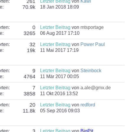
261
rten:
Letzter Beitrag
von
Kawi
70.9k
e:
18 Jan 2018 18:09
0
rten:
Letzter Beitrag
von
mtsportage
3265
e:
06 Aug 2017 17:10
32
rten:
Letzter Beitrag
von
Power Paul
19k
e:
11 Mai 2017 17:19
9
rten:
Letzter Beitrag
von
Steinbock
4764
e:
11 Mär 2017 00:05
7
rten:
Letzter Beitrag
von
a.ale@gmx.de
3858
e:
11 Okt 2016 13:52
20
rten:
Letzter Beitrag
von
redford
11.8k
e:
05 Sep 2016 09:03
3
rten:
Letzter Beitrag
von
BigPit