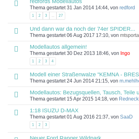
redfords Modellautos
Thema gestartet 31 Jan 2014 14:44, von
redford
1
2
3
...
27
Und dann war da noch der 74er SPIDER...
Thema gestartet 06 Aug 2017 17:10, von
mtsport
Modellautos allgemein!
Thema gestartet 30 Dez 2013 18:46, von
Ingo
1
2
3
4
Modell einer Straßenwalze "KEMNA - BRES
Thema gestartet 24 Jun 2014 21:15, von
m.mehlh
Modellautos: Bezugsquellen, Tausch, Teile u
Thema gestartet 15 Apr 2015 14:18, von
Redneck
1:18 ISUZU D-MAX
Thema gestartet 01 Aug 2016 21:37, von
SaaD
1
2
3
Neuer Ford Ranger Wildpark