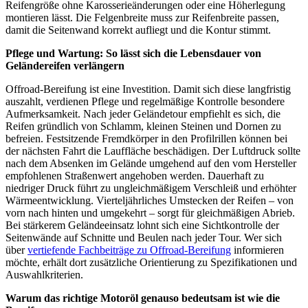
Reifengröße ohne Karosserieänderungen oder eine Höherlegung
montieren lässt. Die Felgenbreite muss zur Reifenbreite passen,
damit die Seitenwand korrekt aufliegt und die Kontur stimmt.
Pflege und Wartung: So lässt sich die Lebensdauer von
Geländereifen verlängern
Offroad-Bereifung ist eine Investition. Damit sich diese langfristig
auszahlt, verdienen Pflege und regelmäßige Kontrolle besondere
Aufmerksamkeit. Nach jeder Geländetour empfiehlt es sich, die
Reifen gründlich von Schlamm, kleinen Steinen und Dornen zu
befreien. Festsitzende Fremdkörper in den Profilrillen können bei
der nächsten Fahrt die Lauffläche beschädigen. Der Luftdruck sollte
nach dem Absenken im Gelände umgehend auf den vom Hersteller
empfohlenen Straßenwert angehoben werden. Dauerhaft zu
niedriger Druck führt zu ungleichmäßigem Verschleiß und erhöhter
Wärmeentwicklung. Vierteljährliches Umstecken der Reifen – von
vorn nach hinten und umgekehrt – sorgt für gleichmäßigen Abrieb.
Bei stärkerem Geländeeinsatz lohnt sich eine Sichtkontrolle der
Seitenwände auf Schnitte und Beulen nach jeder Tour. Wer sich
über
vertiefende Fachbeiträge zu Offroad-Bereifung
informieren
möchte, erhält dort zusätzliche Orientierung zu Spezifikationen und
Auswahlkriterien.
Warum das richtige Motoröl genauso bedeutsam ist wie die