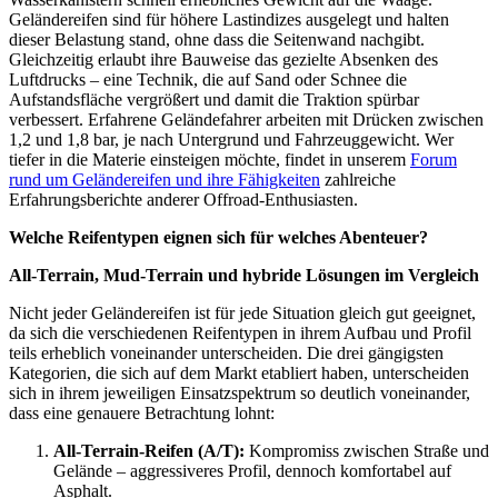
Geländereifen sind für höhere Lastindizes ausgelegt und halten
dieser Belastung stand, ohne dass die Seitenwand nachgibt.
Gleichzeitig erlaubt ihre Bauweise das gezielte Absenken des
Luftdrucks – eine Technik, die auf Sand oder Schnee die
Aufstandsfläche vergrößert und damit die Traktion spürbar
verbessert. Erfahrene Geländefahrer arbeiten mit Drücken zwischen
1,2 und 1,8 bar, je nach Untergrund und Fahrzeuggewicht. Wer
tiefer in die Materie einsteigen möchte, findet in unserem
Forum
rund um Geländereifen und ihre Fähigkeiten
zahlreiche
Erfahrungsberichte anderer Offroad-Enthusiasten.
Welche Reifentypen eignen sich für welches Abenteuer?
All-Terrain, Mud-Terrain und hybride Lösungen im Vergleich
Nicht jeder Geländereifen ist für jede Situation gleich gut geeignet,
da sich die verschiedenen Reifentypen in ihrem Aufbau und Profil
teils erheblich voneinander unterscheiden. Die drei gängigsten
Kategorien, die sich auf dem Markt etabliert haben, unterscheiden
sich in ihrem jeweiligen Einsatzspektrum so deutlich voneinander,
dass eine genauere Betrachtung lohnt:
All-Terrain-Reifen (A/T):
Kompromiss zwischen Straße und
Gelände – aggressiveres Profil, dennoch komfortabel auf
Asphalt.