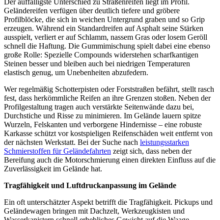
Der auffälligste Unterschied zu Straßenreifen liegt im Profil.
Geländereifen verfügen über deutlich tiefere und gröbere
Profilblöcke, die sich in weichen Untergrund graben und so Grip
erzeugen. Während ein Standardreifen auf Asphalt seine Stärken
ausspielt, verliert er auf Schlamm, nassem Gras oder losem Geröll
schnell die Haftung. Die Gummimischung spielt dabei eine ebenso
große Rolle: Spezielle Compounds widerstehen scharfkantigen
Steinen besser und bleiben auch bei niedrigen Temperaturen
elastisch genug, um Unebenheiten abzufedern.
Wer regelmäßig Schotterpisten oder Forststraßen befährt, stellt rasch
fest, dass herkömmliche Reifen an ihre Grenzen stoßen. Neben der
Profilgestaltung tragen auch verstärkte Seitenwände dazu bei,
Durchstiche und Risse zu minimieren. Im Gelände lauern spitze
Wurzeln, Felskanten und verborgene Hindernisse – eine robuste
Karkasse schützt vor kostspieligen Reifenschäden weit entfernt von
der nächsten Werkstatt. Bei der Suche nach
leistungsstarken
Schmierstoffen für Geländefahrten
zeigt sich, dass neben der
Bereifung auch die Motorschmierung einen direkten Einfluss auf die
Zuverlässigkeit im Gelände hat.
Tragfähigkeit und Luftdruckanpassung im Gelände
Ein oft unterschätzter Aspekt betrifft die Tragfähigkeit. Pickups und
Geländewagen bringen mit Dachzelt, Werkzeugkisten und
Wasserkanistern schnell erhebliches Gewicht auf die Waage.