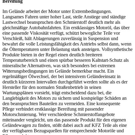
Bereifung
Im Gelände arbeitet der Motor unter Extrembedingungen.
Langsames Fahren unter hoher Last, steile Anstiege und ständige
Lastwechsel beanspruchen den Schmierstoff deutlich mehr als
gleichmäßige Autobahnfahrten. Ein erstklassiges Motoröl, das über
eine passende Viskosität verfügt, schützt bewegliche Teile vor
Verschleiß, hält Ablagerungen zuverlässig in Suspension und
bewahrt die volle Leistungsfähigkeit des Antriebs selbst dann, wenn
die Öltemperaturen unter Belastung stark ansteigen. Vollsynthetische
Produkte bieten in der Regel einen deutlich breiteren
Temperaturbereich und einen spürbar besseren Kaltstart-Schutz als
mineralische Alternativen, was sich besonders bei extremen
Witterungsbedingungen im Gelände bemerkbar macht. Ein
regelmäßiger Ölwechsel, der bei intensivem Geländeeinsatz in
deutlich kürzeren Intervallen durchgeführt werden sollte als es der
Hersteller für den normalen Straßenbetrieb in seinen
Wartungsplänen vorsieht, trägt entscheidend dazu bei, die
Langlebigkeit des Motors zu sichern und kostspielige Schäden an
den beanspruchten Bauteilen zu vermeiden. Eine konsequente
Pflege verbindet erstklassige Bereifung mit passender
Motorschmierung. Wer verschiedene Schmierstoffangebote
miteinander vergleicht, um das passende Produkt für den eigenen
Geländewagen zu finden, stößt dabei auch auf KFZ Teile als eine
der verfügbaren Bezugsquellen für entsprechende Motoröle und