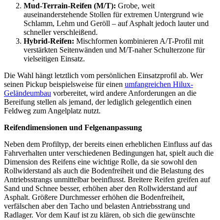
Mud-Terrain-Reifen (M/T):
Grobe, weit
auseinanderstehende Stollen für extremen Untergrund wie
Schlamm, Lehm und Geröll – auf Asphalt jedoch lauter und
schneller verschleißend.
Hybrid-Reifen:
Mischformen kombinieren A/T-Profil mit
verstärkten Seitenwänden und M/T-naher Schulterzone für
vielseitigen Einsatz.
Die Wahl hängt letztlich vom persönlichen Einsatzprofil ab. Wer
seinen Pickup beispielsweise für einen
umfangreichen Hilux-
Geländeumbau
vorbereitet, wird andere Anforderungen an die
Bereifung stellen als jemand, der lediglich gelegentlich einen
Feldweg zum Angelplatz nutzt.
Reifendimensionen und Felgenanpassung
Neben dem Profiltyp, der bereits einen erheblichen Einfluss auf das
Fahrverhalten unter verschiedenen Bedingungen hat, spielt auch die
Dimension des Reifens eine wichtige Rolle, da sie sowohl den
Rollwiderstand als auch die Bodenfreiheit und die Belastung des
Antriebsstrangs unmittelbar beeinflusst. Breitere Reifen greifen auf
Sand und Schnee besser, erhöhen aber den Rollwiderstand auf
Asphalt. Größere Durchmesser erhöhen die Bodenfreiheit,
verfälschen aber den Tacho und belasten Antriebsstrang und
Radlager. Vor dem Kauf ist zu klären, ob sich die gewünschte