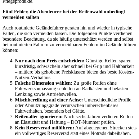
Pflegeprodukte.
Fünf Fehler, die Abenteurer bei der Reifenwahl unbedingt
vermeiden sollten
Auch routinierte Geländefahrer geraten hin und wieder in typische
Fallen, die sich vermeiden lassen. Die folgenden Punkte verdienen
besondere Beachtung, da sie häufig unterschätzt werden und selbst
bei routinierten Fahrern zu vermeidbaren Fehlern im Gelände führen
können:
Nur nach dem Preis entscheiden:
Günstige Reifen sparen
kurzfristig, schwächeln aber schnell bei Grip und Haltbarkeit
– mittlere bis gehobene Preisklassen bieten das beste Kosten-
Nutzen-Verhältnis.
Falsche Dimension wählen:
Zu große Reifen ohne
Fahrwerksanpassung schleifen an Radkästen und belasten
Lenkung sowie Antriebswellen.
Mischbereifung auf einer Achse:
Unterschiedliche Profile
oder Abnutzungsgrade verursachen unberechenbares
Fahrverhalten, besonders bei Glätte.
Reifenalter ignorieren:
Nach sechs Jahren verlieren Reifen
an Elastizität und Haftung – DOT-Nummer prüfen.
Kein Reserverad mitführen:
Auf abgelegenen Strecken stets
ein vollwertiges Reserverad statt eines Notrads dabeihaben.